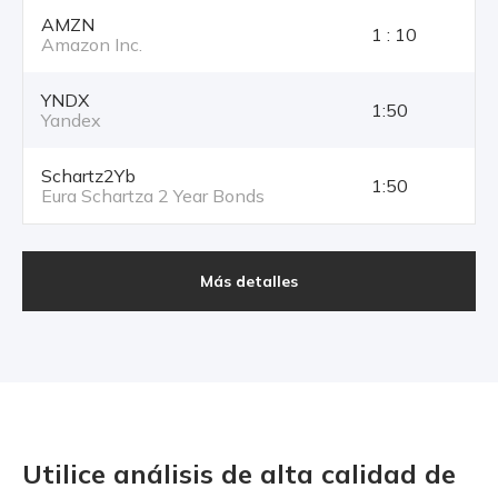
AMZN
1 : 10
Amazon Inc.
YNDX
1:50
Yandex
Schartz2Yb
1:50
Eura Schartza 2 Year Bonds
Más detalles
Utilice análisis de alta calidad
de