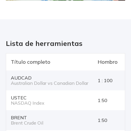
Lista de herramientas
Título completo
Hombro
T
AUDCAD
1 : 100
Australian Dollar vs Canadian Dollar
USTEC
1:50
NASDAQ Index
BRENT
1:50
Brent Crude Oil