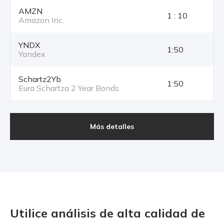
AMZN
1 : 10
Amazon Inc.
YNDX
1:50
Yandex
Schartz2Yb
1:50
Eura Schartza 2 Year Bonds
Más detalles
Utilice análisis de alta calidad
de