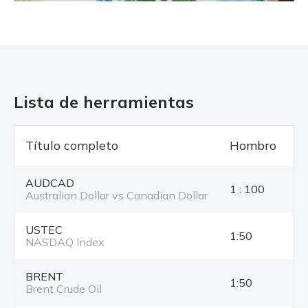
Lista de herramientas
Título completo
Hombro
T
AUDCAD
1 : 100
Australian Dollar vs Canadian Dollar
USTEC
1:50
NASDAQ Index
BRENT
1:50
Brent Crude Oil