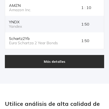
AMZN
1 : 10
Amazon Inc.
YNDX
1:50
Yandex
Schartz2Yb
1:50
Eura Schartza 2 Year Bonds
Más detalles
Utilice análisis de alta calidad
de