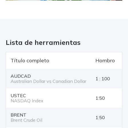
Lista de herramientas
Título completo
Hombro
T
AUDCAD
1 : 100
Australian Dollar vs Canadian Dollar
USTEC
1:50
NASDAQ Index
BRENT
1:50
Brent Crude Oil