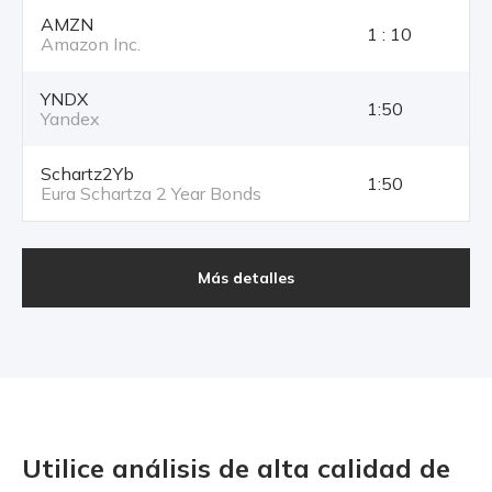
AMZN
1 : 10
Amazon Inc.
YNDX
1:50
Yandex
Schartz2Yb
1:50
Eura Schartza 2 Year Bonds
Más detalles
Utilice análisis de alta calidad
de