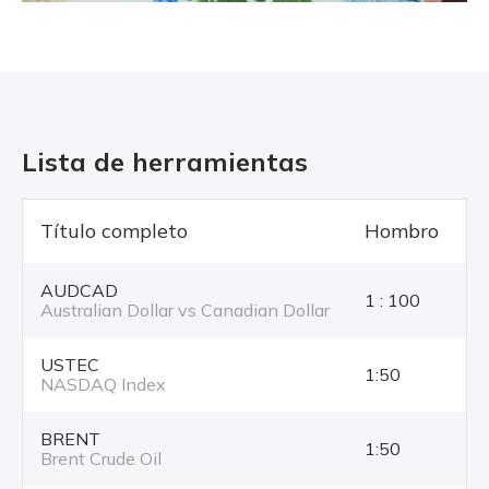
Lista de herramientas
Título completo
Hombro
T
AUDCAD
1 : 100
Australian Dollar vs Canadian Dollar
USTEC
1:50
NASDAQ Index
BRENT
1:50
Brent Crude Oil