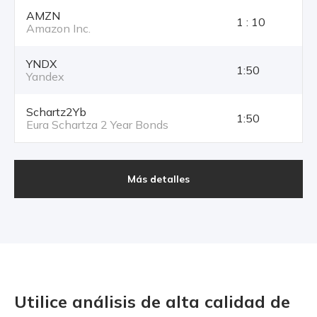
AMZN
1 : 10
Amazon Inc.
YNDX
1:50
Yandex
Schartz2Yb
1:50
Eura Schartza 2 Year Bonds
Más detalles
Utilice análisis de alta calidad
de