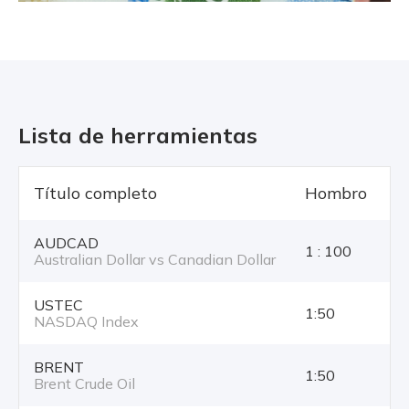
Lista de herramientas
Título completo
Hombro
T
AUDCAD
1 : 100
Australian Dollar vs Canadian Dollar
USTEC
1:50
NASDAQ Index
BRENT
1:50
Brent Crude Oil