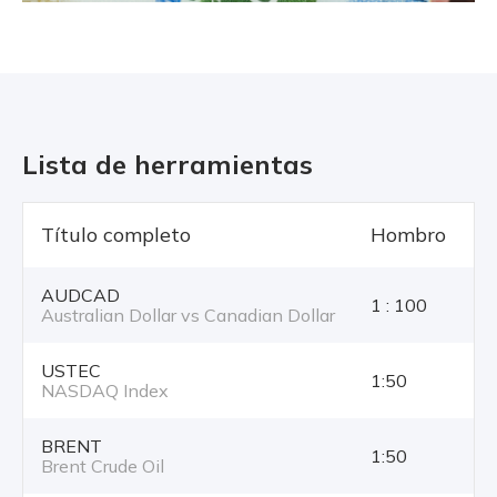
Lista de herramientas
Título completo
Hombro
T
AUDCAD
1 : 100
Australian Dollar vs Canadian Dollar
USTEC
1:50
NASDAQ Index
BRENT
1:50
Brent Crude Oil