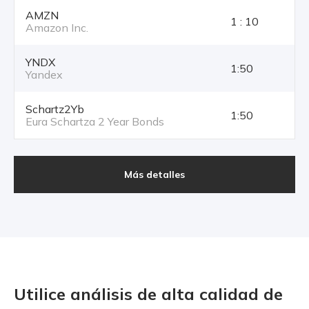
AMZN
1 : 10
Amazon Inc.
YNDX
1:50
Yandex
Schartz2Yb
1:50
Eura Schartza 2 Year Bonds
Más detalles
Utilice análisis de alta calidad
de