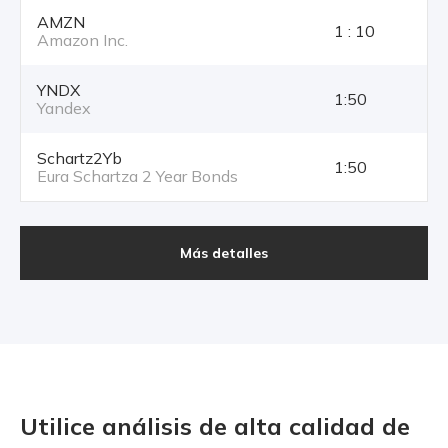
AMZN
1 : 10
Amazon Inc.
YNDX
1:50
Yandex
Schartz2Yb
1:50
Eura Schartza 2 Year Bonds
Más detalles
Utilice análisis de alta calidad
de