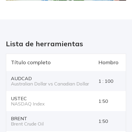
Lista de herramientas
Título completo
Hombro
T
AUDCAD
1 : 100
Australian Dollar vs Canadian Dollar
USTEC
1:50
NASDAQ Index
BRENT
1:50
Brent Crude Oil