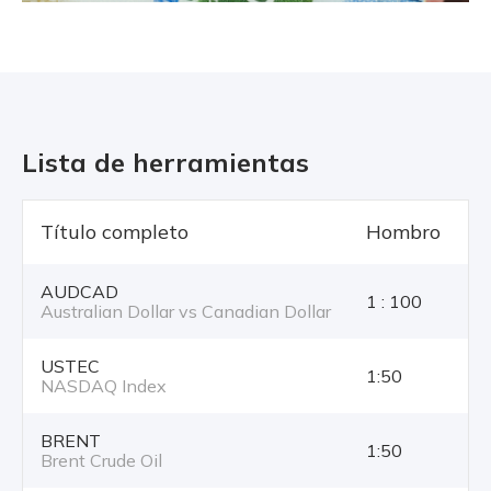
Lista de herramientas
Título completo
Hombro
T
AUDCAD
1 : 100
Australian Dollar vs Canadian Dollar
USTEC
1:50
NASDAQ Index
BRENT
1:50
Brent Crude Oil