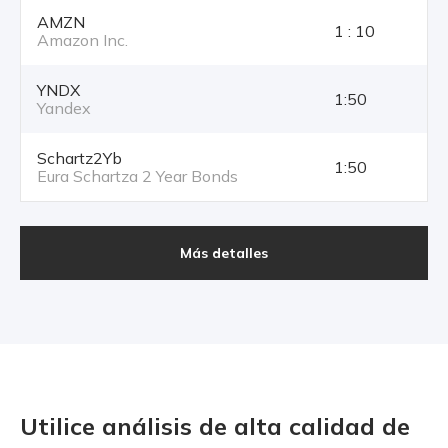
AMZN
1 : 10
Amazon Inc.
YNDX
1:50
Yandex
Schartz2Yb
1:50
Eura Schartza 2 Year Bonds
Más detalles
Utilice análisis de alta calidad
de