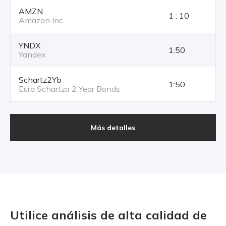
AMZN
1 : 10
Amazon Inc.
YNDX
1:50
Yandex
Schartz2Yb
1:50
Eura Schartza 2 Year Bonds
Más detalles
Utilice análisis de alta calidad
de