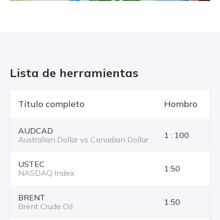
Lista de herramientas
Título completo
Hombro
T
AUDCAD
1 : 100
Australian Dollar vs Canadian Dollar
USTEC
1:50
NASDAQ Index
BRENT
1:50
Brent Crude Oil