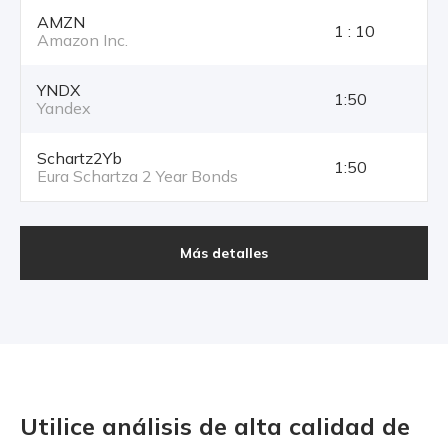
AMZN
1 : 10
Amazon Inc.
YNDX
1:50
Yandex
Schartz2Yb
1:50
Eura Schartza 2 Year Bonds
Más detalles
Utilice análisis de alta calidad
de