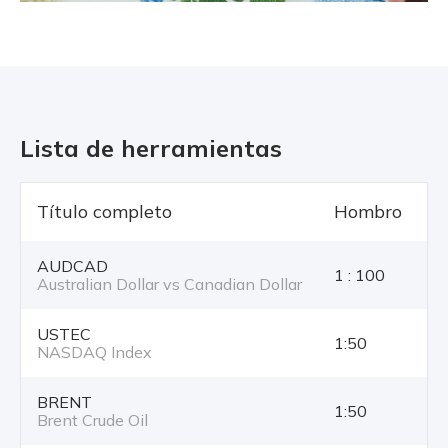
Lista de herramientas
Título completo
Hombro
T
AUDCAD
1 : 100
Australian Dollar vs Canadian Dollar
USTEC
1:50
NASDAQ Index
BRENT
1:50
Brent Crude Oil