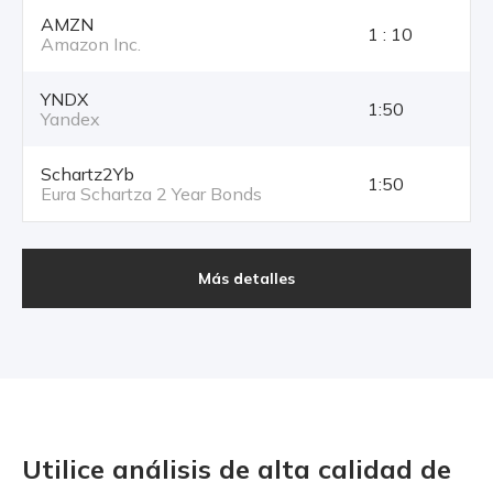
AMZN
1 : 10
Amazon Inc.
YNDX
1:50
Yandex
Schartz2Yb
1:50
Eura Schartza 2 Year Bonds
Más detalles
Utilice análisis de alta calidad
de