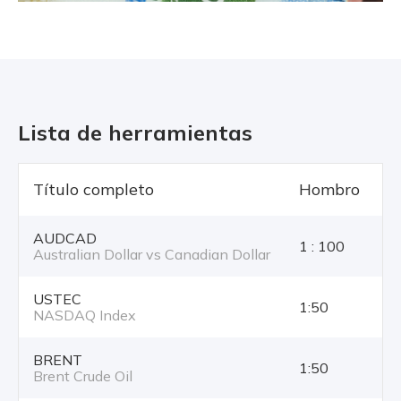
Lista de herramientas
Título completo
Hombro
T
AUDCAD
1 : 100
Australian Dollar vs Canadian Dollar
USTEC
1:50
NASDAQ Index
BRENT
1:50
Brent Crude Oil