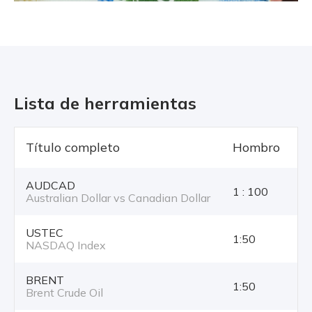
Lista de herramientas
Título completo
Hombro
T
AUDCAD
1 : 100
Australian Dollar vs Canadian Dollar
USTEC
1:50
NASDAQ Index
BRENT
1:50
Brent Crude Oil