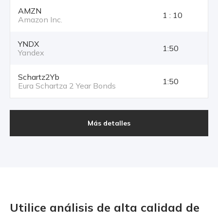
AMZN
1 : 10
Amazon Inc.
YNDX
1:50
Yandex
Schartz2Yb
1:50
Eura Schartza 2 Year Bonds
Más detalles
Utilice análisis de alta calidad
de