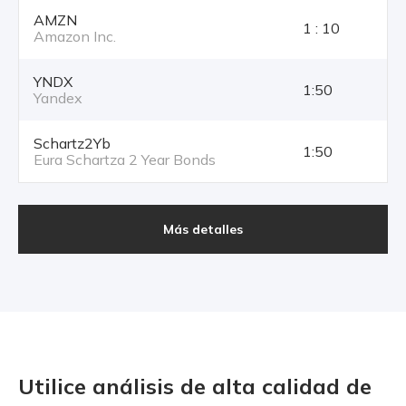
AMZN
1 : 10
Amazon Inc.
YNDX
1:50
Yandex
Schartz2Yb
1:50
Eura Schartza 2 Year Bonds
Más detalles
Utilice análisis de alta calidad
de