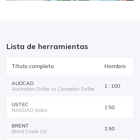
Lista de herramientas
Título completo
Hombro
T
AUDCAD
1 : 100
Australian Dollar vs Canadian Dollar
USTEC
1:50
NASDAQ Index
BRENT
1:50
Brent Crude Oil