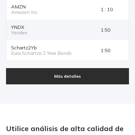
AMZN
1 : 10
Amazon Inc.
YNDX
1:50
Yandex
Schartz2Yb
1:50
Eura Schartza 2 Year Bonds
Más detalles
Utilice análisis de alta calidad
de