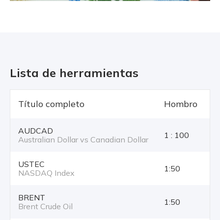
Lista de herramientas
Título completo
Hombro
T
AUDCAD
1 : 100
Australian Dollar vs Canadian Dollar
USTEC
1:50
NASDAQ Index
BRENT
1:50
Brent Crude Oil