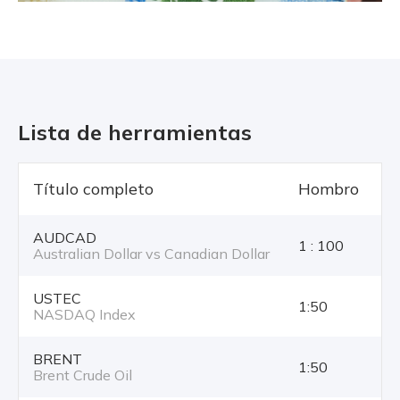
Lista de herramientas
Título completo
Hombro
T
AUDCAD
1 : 100
Australian Dollar vs Canadian Dollar
USTEC
1:50
NASDAQ Index
BRENT
1:50
Brent Crude Oil