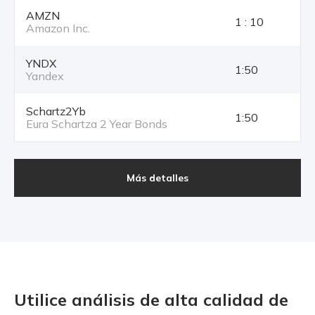
AMZN
1 : 10
Amazon Inc.
YNDX
1:50
Yandex
Schartz2Yb
1:50
Eura Schartza 2 Year Bonds
Más detalles
Utilice análisis de alta calidad
de