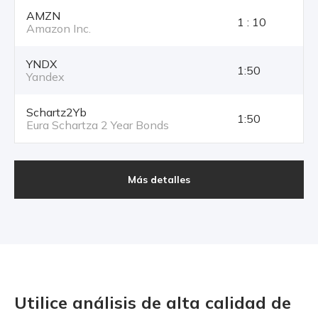
AMZN
1 : 10
Amazon Inc.
YNDX
1:50
Yandex
Schartz2Yb
1:50
Eura Schartza 2 Year Bonds
Más detalles
Utilice análisis de alta calidad
de