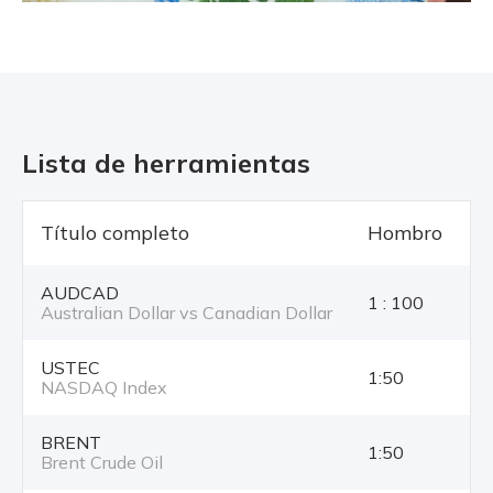
Lista de herramientas
Título completo
Hombro
T
AUDCAD
1 : 100
Australian Dollar vs Canadian Dollar
USTEC
1:50
NASDAQ Index
BRENT
1:50
Brent Crude Oil