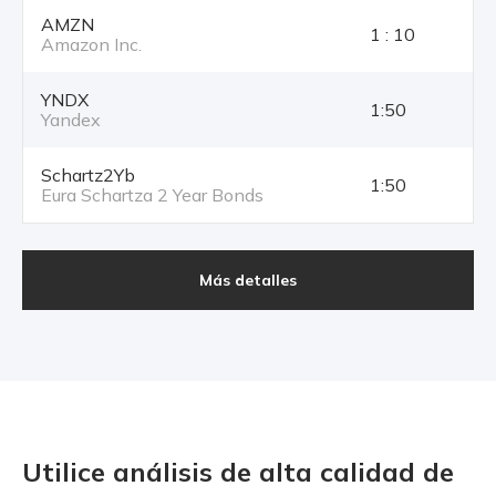
AMZN
1 : 10
Amazon Inc.
YNDX
1:50
Yandex
Schartz2Yb
1:50
Eura Schartza 2 Year Bonds
Más detalles
Utilice análisis de alta calidad
de