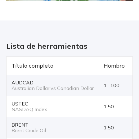
Lista de herramientas
Título completo
Hombro
T
AUDCAD
1 : 100
Australian Dollar vs Canadian Dollar
USTEC
1:50
NASDAQ Index
BRENT
1:50
Brent Crude Oil