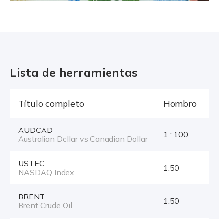
Lista de herramientas
Título completo
Hombro
T
AUDCAD
1 : 100
Australian Dollar vs Canadian Dollar
USTEC
1:50
NASDAQ Index
BRENT
1:50
Brent Crude Oil