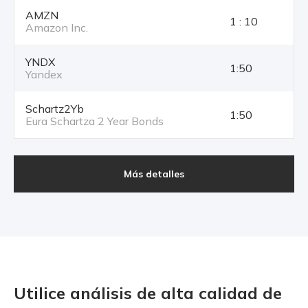
AMZN
1 : 10
Amazon Inc.
YNDX
1:50
Yandex
Schartz2Yb
1:50
Eura Schartza 2 Year Bonds
Más detalles
Utilice análisis de alta calidad
de