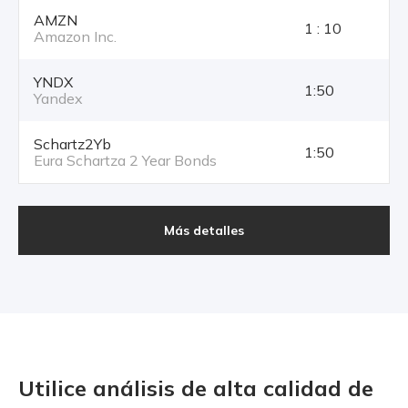
AMZN
1 : 10
Amazon Inc.
YNDX
1:50
Yandex
Schartz2Yb
1:50
Eura Schartza 2 Year Bonds
Más detalles
Utilice análisis de alta calidad
de