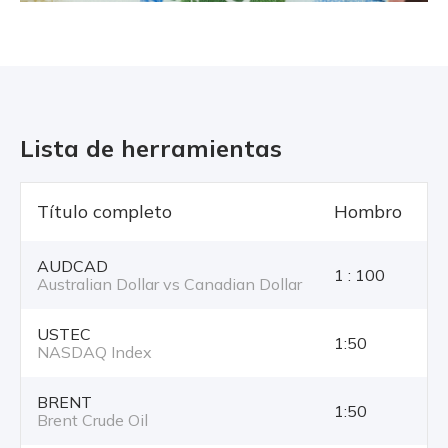
Lista de herramientas
Título completo
Hombro
T
AUDCAD
1 : 100
Australian Dollar vs Canadian Dollar
USTEC
1:50
NASDAQ Index
BRENT
1:50
Brent Crude Oil