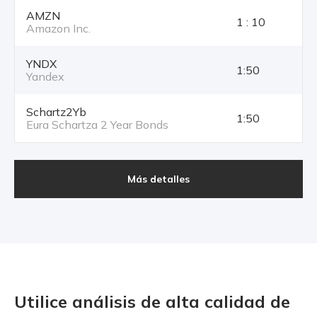
AMZN
1 : 10
Amazon Inc.
YNDX
1:50
Yandex
Schartz2Yb
1:50
Eura Schartza 2 Year Bonds
Más detalles
Utilice análisis de alta calidad
de