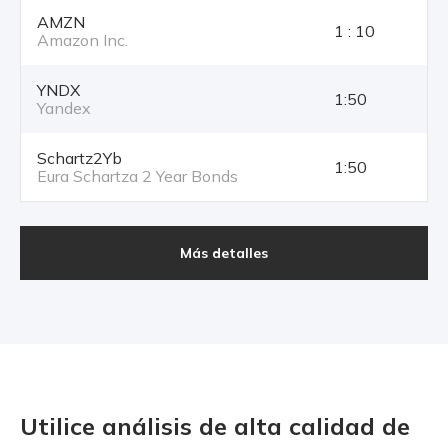
AMZN
1 : 10
Amazon Inc.
YNDX
1:50
Yandex
Schartz2Yb
1:50
Eura Schartza 2 Year Bonds
Más detalles
Utilice análisis de alta calidad
de