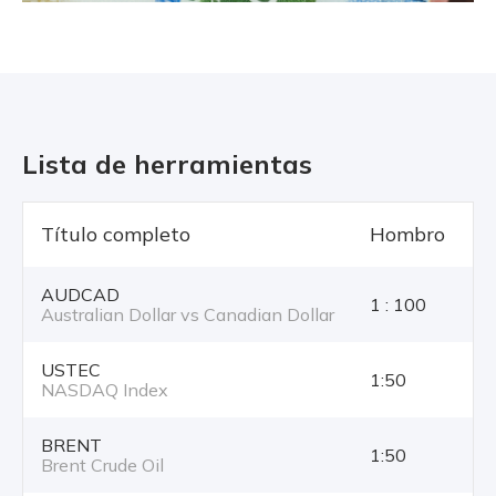
Lista de herramientas
Título completo
Hombro
T
AUDCAD
1 : 100
Australian Dollar vs Canadian Dollar
USTEC
1:50
NASDAQ Index
BRENT
1:50
Brent Crude Oil