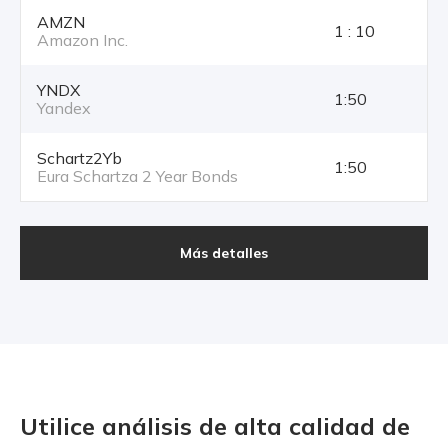
AMZN
1 : 10
Amazon Inc.
YNDX
1:50
Yandex
Schartz2Yb
1:50
Eura Schartza 2 Year Bonds
Más detalles
Utilice análisis de alta calidad
de