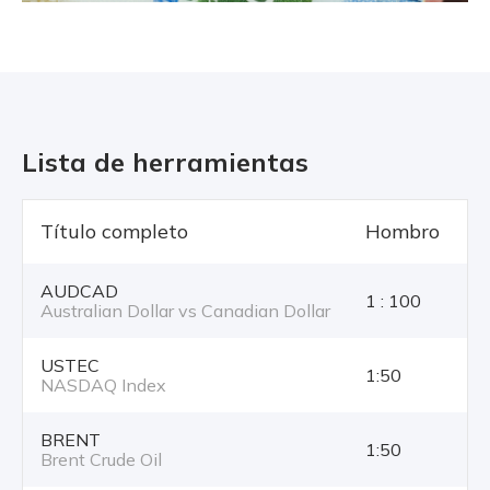
Lista de herramientas
Título completo
Hombro
T
AUDCAD
1 : 100
Australian Dollar vs Canadian Dollar
USTEC
1:50
NASDAQ Index
BRENT
1:50
Brent Crude Oil