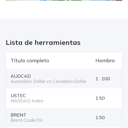
Lista de herramientas
Título completo
Hombro
T
AUDCAD
1 : 100
Australian Dollar vs Canadian Dollar
USTEC
1:50
NASDAQ Index
BRENT
1:50
Brent Crude Oil