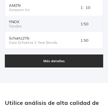
AMZN
1 : 10
Amazon Inc.
YNDX
1:50
Yandex
Schartz2Yb
1:50
Eura Schartza 2 Year Bonds
Más detalles
Utilice análisis de alta calidad
de