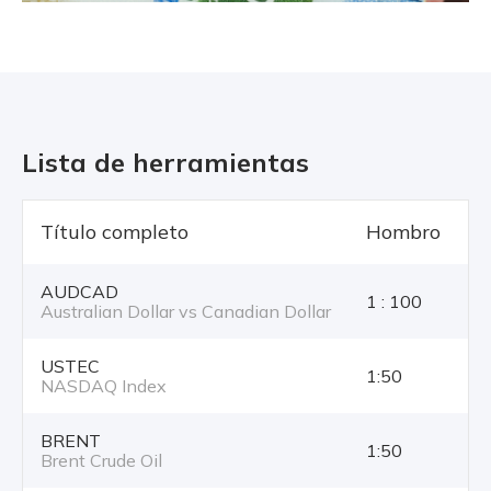
Lista de herramientas
Título completo
Hombro
T
AUDCAD
1 : 100
Australian Dollar vs Canadian Dollar
USTEC
1:50
NASDAQ Index
BRENT
1:50
Brent Crude Oil