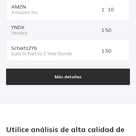
AMZN
1 : 10
Amazon Inc.
YNDX
1:50
Yandex
Schartz2Yb
1:50
Eura Schartza 2 Year Bonds
Más detalles
Utilice análisis de alta calidad
de