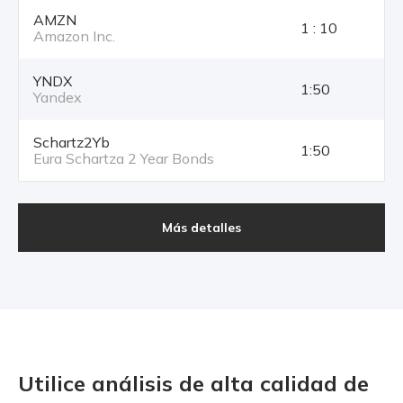
AMZN
1 : 10
Amazon Inc.
YNDX
1:50
Yandex
Schartz2Yb
1:50
Eura Schartza 2 Year Bonds
Más detalles
Utilice análisis de alta calidad
de