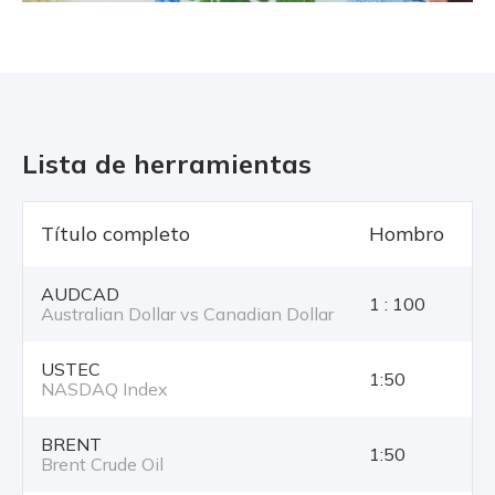
Lista de herramientas
Título completo
Hombro
T
AUDCAD
1 : 100
Australian Dollar vs Canadian Dollar
USTEC
1:50
NASDAQ Index
BRENT
1:50
Brent Crude Oil