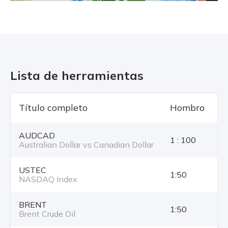
Lista de herramientas
Título completo
Hombro
T
AUDCAD
1 : 100
Australian Dollar vs Canadian Dollar
USTEC
1:50
NASDAQ Index
BRENT
1:50
Brent Crude Oil