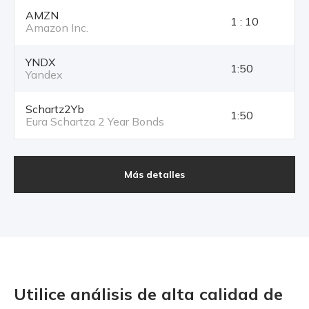
AMZN
1 : 10
Amazon Inc.
YNDX
1:50
Yandex
Schartz2Yb
1:50
Eura Schartza 2 Year Bonds
Más detalles
Utilice análisis de alta calidad
de