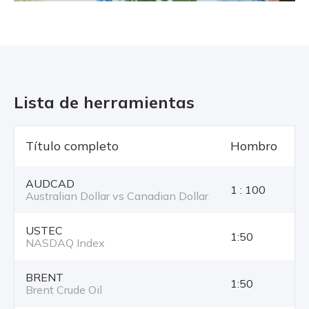
Lista de herramientas
Título completo
Hombro
T
AUDCAD
1 : 100
Australian Dollar vs Canadian Dollar
USTEC
1:50
NASDAQ Index
BRENT
1:50
Brent Crude Oil