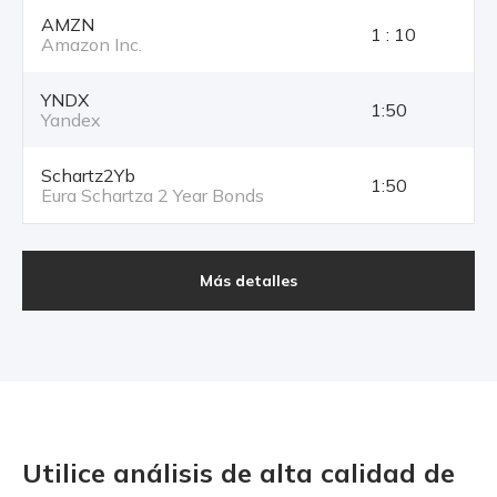
AMZN
1 : 10
Amazon Inc.
YNDX
1:50
Yandex
Schartz2Yb
1:50
Eura Schartza 2 Year Bonds
Más detalles
Utilice análisis de alta calidad
de