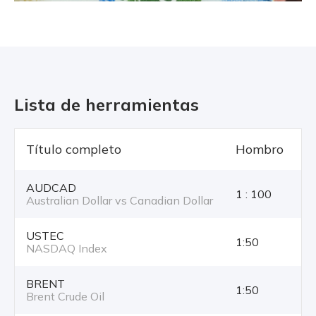
Lista de herramientas
Título completo
Hombro
T
AUDCAD
1 : 100
Australian Dollar vs Canadian Dollar
USTEC
1:50
NASDAQ Index
BRENT
1:50
Brent Crude Oil