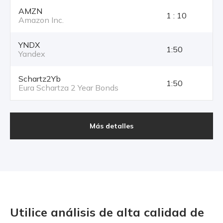
AMZN
1 : 10
Amazon Inc.
YNDX
1:50
Yandex
Schartz2Yb
1:50
Eura Schartza 2 Year Bonds
Más detalles
Utilice análisis de alta calidad
de