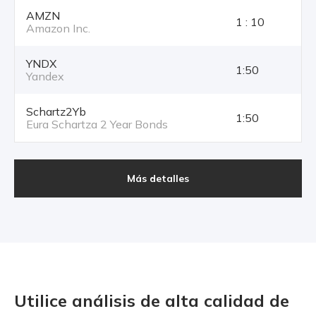
AMZN
1 : 10
Amazon Inc.
YNDX
1:50
Yandex
Schartz2Yb
1:50
Eura Schartza 2 Year Bonds
Más detalles
Utilice análisis de alta calidad
de