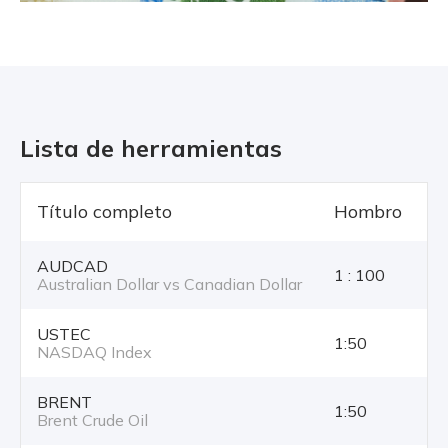
Lista de herramientas
Título completo
Hombro
T
AUDCAD
1 : 100
Australian Dollar vs Canadian Dollar
USTEC
1:50
NASDAQ Index
BRENT
1:50
Brent Crude Oil