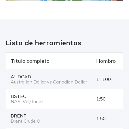
Lista de herramientas
Título completo
Hombro
T
AUDCAD
1 : 100
Australian Dollar vs Canadian Dollar
USTEC
1:50
NASDAQ Index
BRENT
1:50
Brent Crude Oil