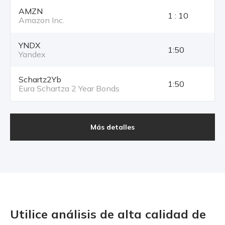
AMZN
1 : 10
Amazon Inc.
YNDX
1:50
Yandex
Schartz2Yb
1:50
Eura Schartza 2 Year Bonds
Más detalles
Utilice análisis de alta calidad
de