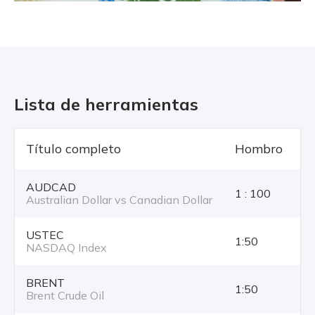
Lista de herramientas
Título completo
Hombro
T
AUDCAD
1 : 100
Australian Dollar vs Canadian Dollar
USTEC
1:50
NASDAQ Index
BRENT
1:50
Brent Crude Oil