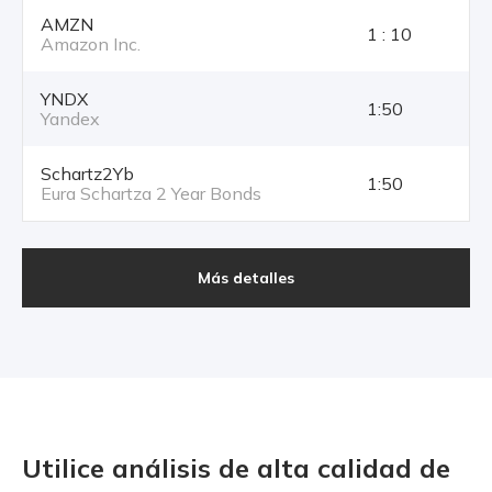
AMZN
1 : 10
Amazon Inc.
YNDX
1:50
Yandex
Schartz2Yb
1:50
Eura Schartza 2 Year Bonds
Más detalles
Utilice análisis de alta calidad
de