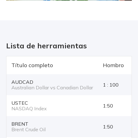
Lista de herramientas
Título completo
Hombro
T
AUDCAD
1 : 100
Australian Dollar vs Canadian Dollar
USTEC
1:50
NASDAQ Index
BRENT
1:50
Brent Crude Oil