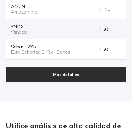
AMZN
1 : 10
Amazon Inc.
YNDX
1:50
Yandex
Schartz2Yb
1:50
Eura Schartza 2 Year Bonds
Más detalles
Utilice análisis de alta calidad
de