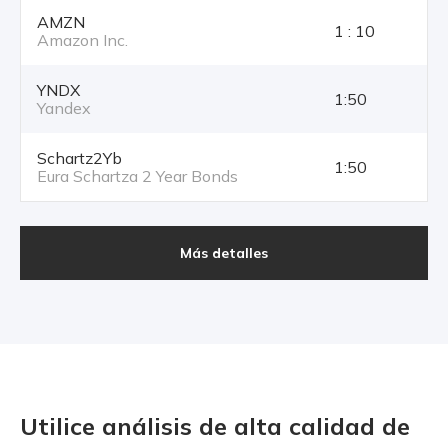
AMZN
1 : 10
Amazon Inc.
YNDX
1:50
Yandex
Schartz2Yb
1:50
Eura Schartza 2 Year Bonds
Más detalles
Utilice análisis de alta calidad
de