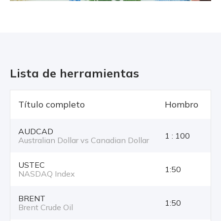
Lista de herramientas
Título completo
Hombro
T
AUDCAD
1 : 100
Australian Dollar vs Canadian Dollar
USTEC
1:50
NASDAQ Index
BRENT
1:50
Brent Crude Oil