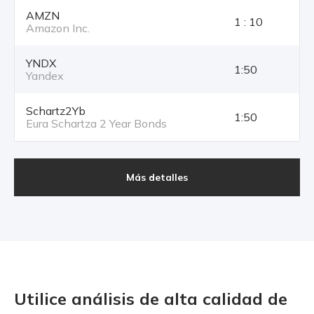
AMZN
1 : 10
Amazon Inc.
YNDX
1:50
Yandex
Schartz2Yb
1:50
Eura Schartza 2 Year Bonds
Más detalles
Utilice análisis de alta calidad
de