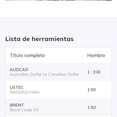
Lista de herramientas
Título completo
Hombro
T
AUDCAD
1 : 100
Australian Dollar vs Canadian Dollar
USTEC
1:50
NASDAQ Index
BRENT
1:50
Brent Crude Oil